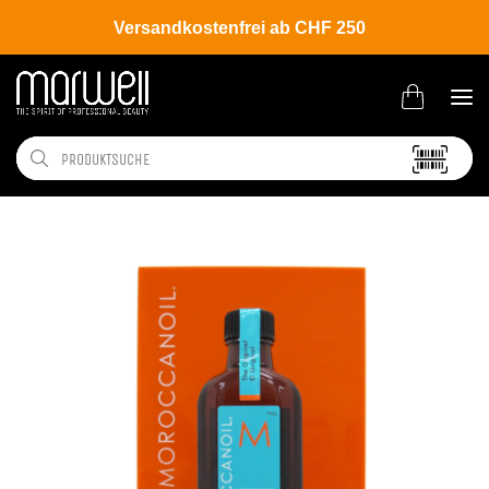
Versandkostenfrei ab CHF 250
Shop
Salon
Display | Aufsteller