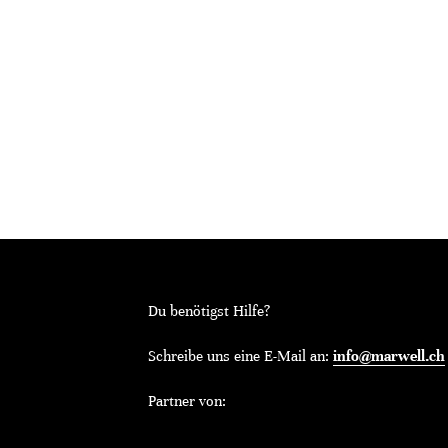
Du benötigst Hilfe?
Schreibe uns eine E-Mail an:
info@marwell.ch
Partner von: