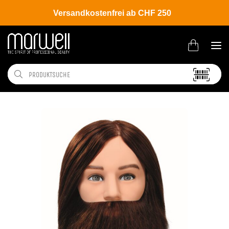
Versandkostenfrei ab CHF 250
Shop
Salon
Übungsköpfe