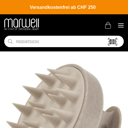
Versandkostenfrei ab CHF 250
Shop
Tools
Bürsten | Kämme
Bürsten