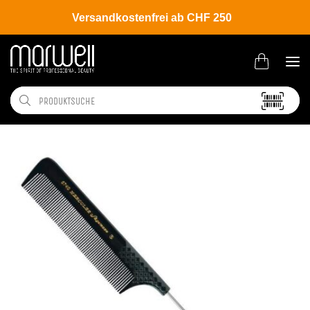
Versandkostenfrei ab CHF 250
Shop
Tools
Bürsten | Kämme
Kämme