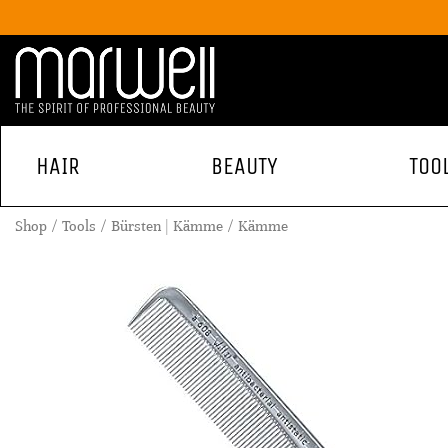
HAIR
BEAUTY
TOO
Shop
Tools
Bürsten | Kämme
Kämme