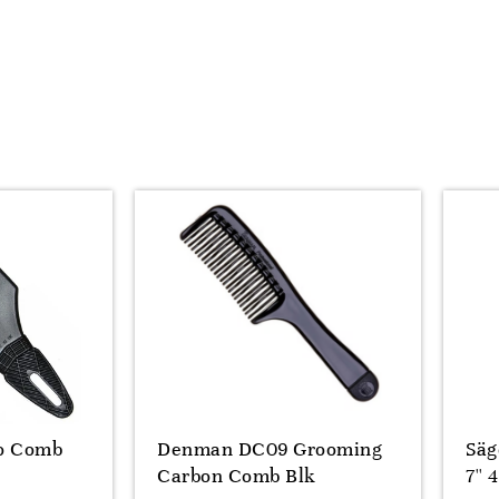
o Comb
Denman DC09 Grooming
Sä
Carbon Comb Blk
7'' 