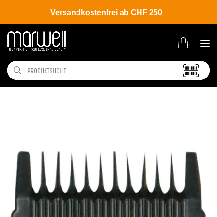
Versandkostenfrei ab CHF 250
Shop
Tools
Haarschneidemaschinen
Zubehör