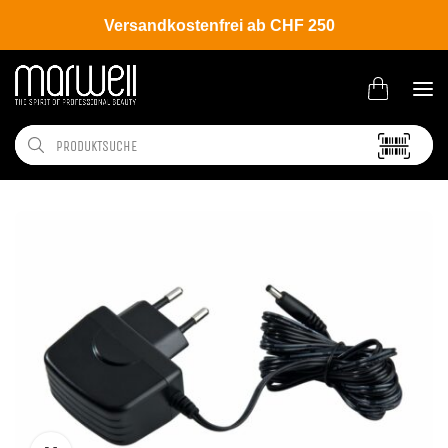
Versandkostenfrei ab CHF 250
Shop
Tools
Haarschneidemaschinen
Zubehör