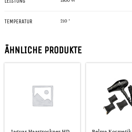
LEISTUNG
1800 W
TEMPERATUR
210 °
ÄHNLICHE PRODUKTE
Jaguar Haartrockner HD
Belma Kosmetik