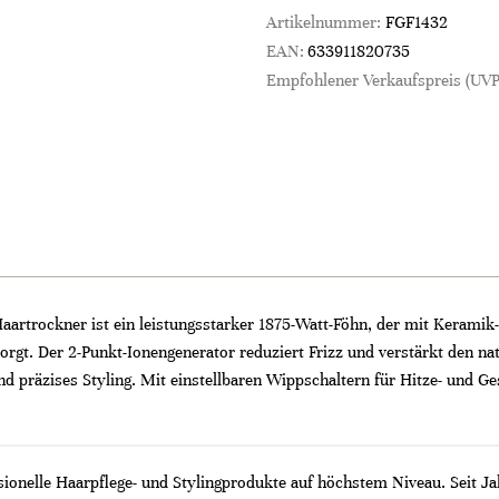
Artikelnummer:
FGF1432
EAN:
633911820735
Empfohlener Verkaufspreis (UVP
aartrockner ist ein leistungsstarker 1875-Watt-Föhn, der mit Keram
orgt. Der 2-Punkt-Ionengenerator reduziert Frizz und verstärkt den n
d präzises Styling. Mit einstellbaren Wippschaltern für Hitze- und Ges
sionelle Haarpflege- und Stylingprodukte auf höchstem Niveau. Seit J