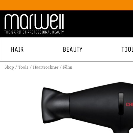
HAIR
BEAUTY
TOO
Shop
Tools
Haartrockner
Föhn