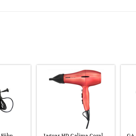
 Föhn
Jaguar HD Calima Coral
GA.