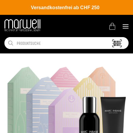
Versandkostenfrei ab CHF 250
Shop
Beauty
Körper- | Gesichtspflege