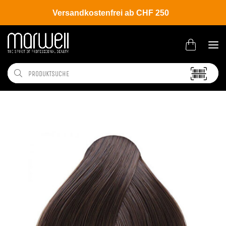
Versandkostenfrei ab CHF 250
Shop
Brands
Belma Kosmetik