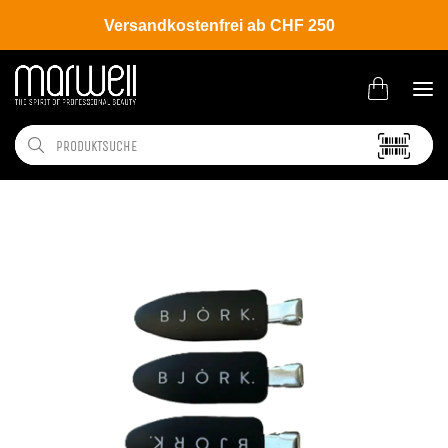
Versandkostenfrei ab CHF 250
Shop
Brands
Björk