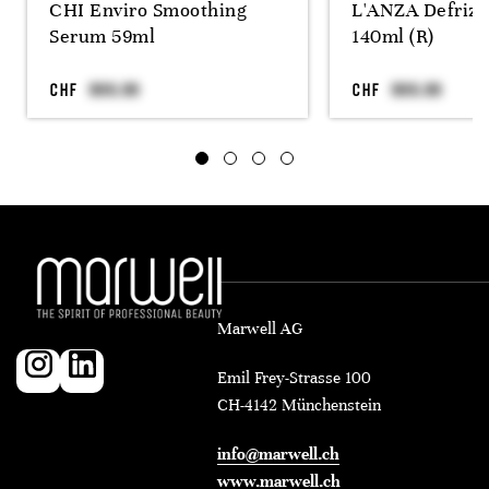
CHI Enviro Smoothing
L'ANZA Defriz
Serum 59ml
140ml (R)
CHF
CHF
Marwell AG
Emil Frey-Strasse 100
CH-4142 Münchenstein
info@marwell.ch
www.marwell.ch