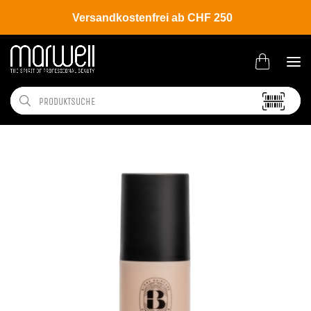
Versandkostenfrei ab CHF 250
Shop
Brands
Björk