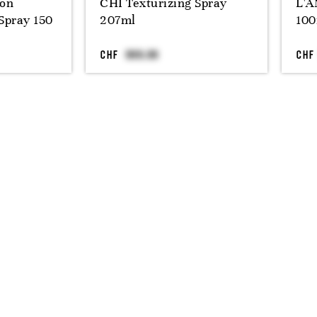
ion
CHI Texturizing Spray
L'A
Spray 150
207ml
100
CHF
CHF