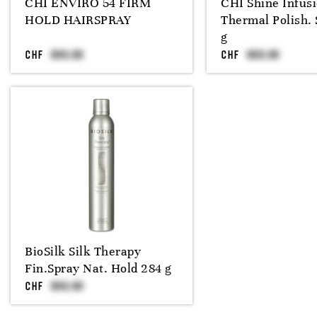
CHI ENVIRO 54 FIRM
CHI Shine Infus
HOLD HAIRSPRAY
Thermal Polish. 
g
CHF
CHF
BioSilk Silk Therapy
Fin.Spray Nat. Hold 284 g
CHF