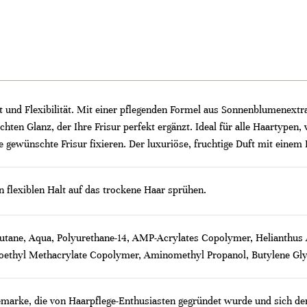
t und Flexibilität. Mit einer pflegenden Formel aus Sonnenblumenextra
eichten Glanz, der Ihre Frisur perfekt ergänzt. Ideal für alle Haartypen
e gewünschte Frisur fixieren. Der luxuriöse, fruchtige Duft mit ein
en flexiblen Halt auf das trockene Haar sprühen.
butane, Aqua, Polyurethane-14, AMP-Acrylates Copolymer, Helianthus 
oethyl Methacrylate Copolymer, Aminomethyl Propanol, Butylene Gly
emarke, die von Haarpflege-Enthusiasten gegründet wurde und sich der