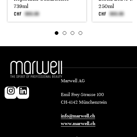
739ml
250ml
CHF
CHF
Marwell AG
Emil Frey-Strasse 100
CH-4142 Münchenstein
info@marwell.ch
www.marwell.ch