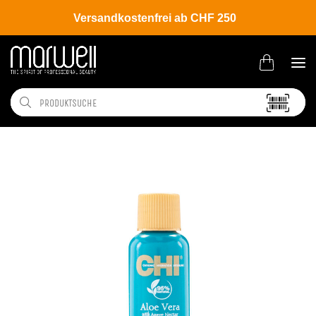
Versandkostenfrei ab CHF 250
Shop
Brands
CHI
Aloe Vera