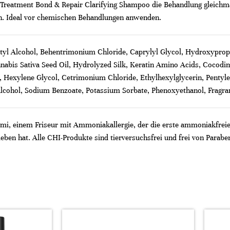
reatment Bond & Repair Clarifying Shampoo die Behandlung gleichm
en. Ideal vor chemischen Behandlungen anwenden.
Cetyl Alcohol, Behentrimonium Chloride, Caprylyl Glycol, Hydroxyp
nnabis Sativa Seed Oil, Hydrolyzed Silk, Keratin Amino Acids, Coco
, Hexylene Glycol, Cetrimonium Chloride, Ethylhexylglycerin, Pentyle
Alcohol, Sodium Benzoate, Potassium Sorbate, Phenoxyethanol, Fragra
i, einem Friseur mit Ammoniakallergie, der die erste ammoniakfreie 
ieben hat. Alle CHI-Produkte sind tierversuchsfrei und frei von Parabe