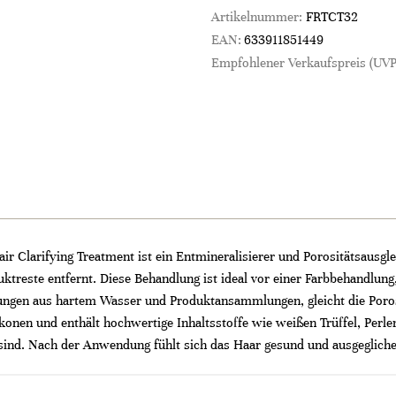
Artikelnummer:
FRTCT32
EAN:
633911851449
Empfohlener Verkaufspreis (UVP
 Clarifying Treatment ist ein Entmineralisierer und Porositätsausgle
treste entfernt. Diese Behandlung ist ideal vor einer Farbbehandlung
rungen aus hartem Wasser und Produktansammlungen, gleicht die Porosi
likonen und enthält hochwertige Inhaltsstoffe wie weißen Trüffel, Perl
sind. Nach der Anwendung fühlt sich das Haar gesund und ausgegliche