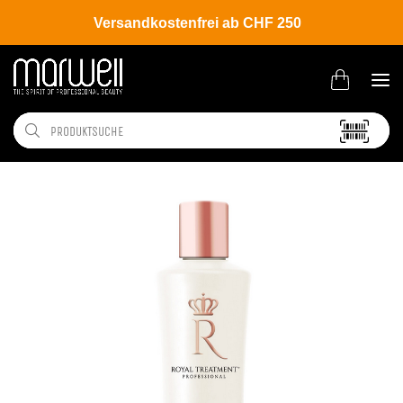
Versandkostenfrei ab CHF 250
Shop
Brands
CHI
Royal Treatment