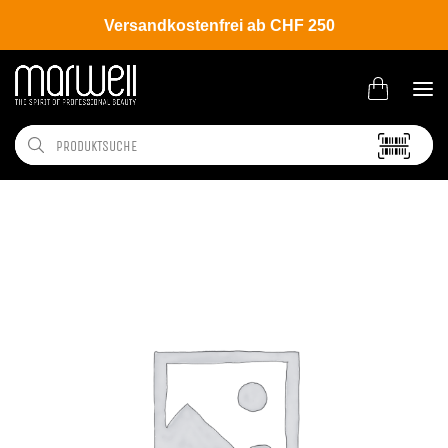
Versandkostenfrei ab CHF 250
Shop
Brands
Davines
Colour