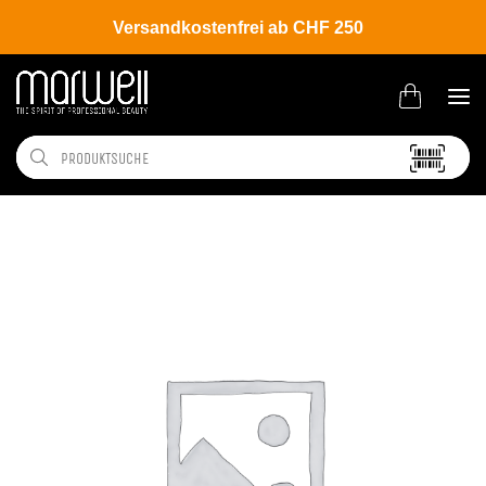
Versandkostenfrei ab CHF 250
Shop
Brands
Davines
Colour