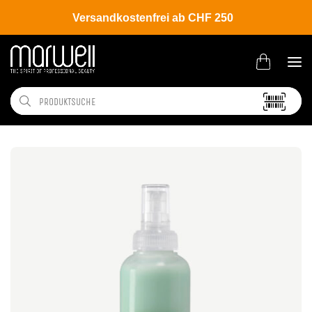
Versandkostenfrei ab CHF 250
Shop
Brands
Davines
New Essential Haircare