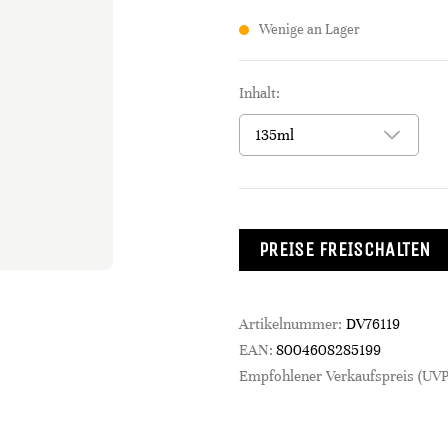
Wenige an Lager
Inhalt:
PREISE FREISCHALTEN
Artikelnummer:
DV76119
EAN:
8004608285199
Empfohlener Verkaufspreis (UVP