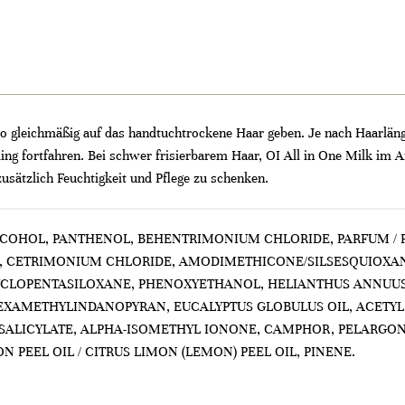
gleichmäßig auf das handtuchtrockene Haar geben. Je nach Haarlänge
ng fortfahren. Bei schwer frisierbarem Haar, OI All in One Milk im 
ätzlich Feuchtigkeit und Pflege zu schenken.
ALCOHOL, PANTHENOL, BEHENTRIMONIUM CHLORIDE, PARFUM /
CETRIMONIUM CHLORIDE, AMODIMETHICONE/SILSESQUIOXANE 
 CYCLOPENTASILOXANE, PHENOXYETHANOL, HELIANTHUS ANNUUS 
EXAMETHYLINDANOPYRAN, EUCALYPTUS GLOBULUS OIL, ACETYL
 SALICYLATE, ALPHA-ISOMETHYL IONONE, CAMPHOR, PELARGON
N PEEL OIL / CITRUS LIMON (LEMON) PEEL OIL, PINENE.