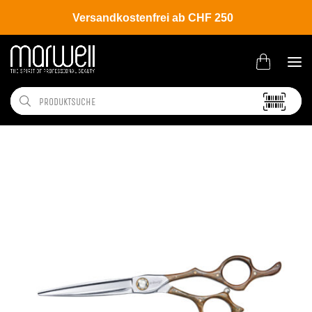
Versandkostenfrei ab CHF 250
Shop
Brands
e-kwip+