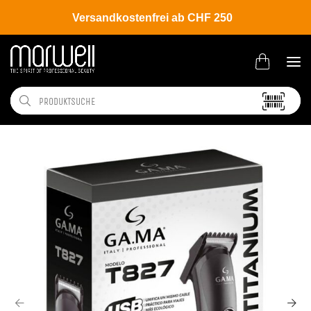
Versandkostenfrei ab CHF 250
Shop
Brands
GA.MA