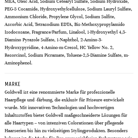
MEA, Oleic Acid, Sodium Cetearyl Sulfate, Sodium Hydroxide,
PEG-5 Cocamide, Hydroxyethylcellulose, Sodium Lauryl Sulfate,
Ammonium Chloride, Propylene Glycol, Sodium Sulfite,
Ascorbic Acid, Tetrasodium EDTA, Bis-Methoxypropylamido
Isodocosane, Fragrance/Parfum, Linalool, 1-Hydroxyethyl 4,5-
Diamino Pyrazole Sulfate, 1-Naphthol, 2-Amino-3-
Hydroxypyridine, 4-Amino-m-Cresol, HC Yellow No. 2,
Resorcinol, Sodium Picramate, Toluene-2,5-Diamine Sulfate, m-
Aminophenol.
MARKE
Goldwell ist eine renommierte Marke für professionelle
Haarpflege und -färbung, die exklusiv für Friseure entwickelt
wurde. Mit innovativen Technologien und hochwertigen
Inhaltsstoffen bietet Goldwell maßgeschneiderte Lösungen für
alle Haartypen – von intensiven Colorationen über pflegende
Haarserien bis hin zu vielseitigen Stylingprodukten. Besonders