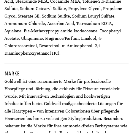
Acid, Stearamide MEA, Cocamide MEA, Toluene-2,5-Diamine
Sulfate, Sodium Cetearyl Sulfate, Propylene Glycol, Propylene
Glycol Stearate SE, Sodium Sulfite, Sodium Lauryl Sulfate,
Ammonium Chloride, Ascorbic Acid, Tetrasodium EDTA,
Squalane, Bis-Methoxypropylamido Isodocosane, Tocopheryl
Acetate, Ubiquinone, Fragrance/Parfum, Linalool, 4-
Chlororesorcinol, Resorcinol, m-Aminophenol, 2,4-
Diaminophenoxyethanol HCl.
MARKE
Goldwell ist eine renommierte Marke für professionelle
Haarpflege und -färbung, die exklusiv für Friseure entwickelt
wurde. Mit innovativen Technologien und hochwertigen
Inhaltsstoffen bietet Goldwell maßgeschneiderte Lösungen für
alle Haartypen – von intensiven Colorationen über pflegende
Haarserien bis hin zu vielseitigen Stylingprodukten. Besonders
bekannt ist die Marke für ihre ammoniakfreien Farbsysteme wie