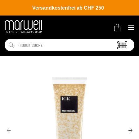
Versandkostenfrei ab CHF 250
Shop
Brands
IGK