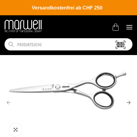
Versandkostenfrei ab CHF 250
Shop
Brands
Jaguar
Gold Line