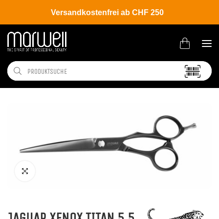
Versandkostenfrei ab CHF 250
Shop
Brands
Jaguar
Gold Line
JAGUAR XENOX TITAN 5,5