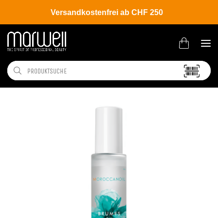
Versandkostenfrei ab CHF 250
Shop
Brands
Moroccanoil