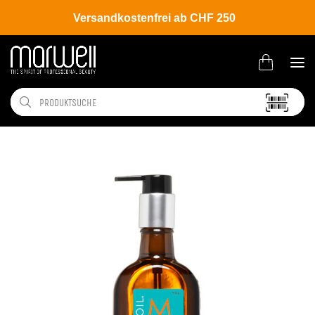
Versandkostenfrei ab CHF 250
Shop
Brands
Moroccanoil