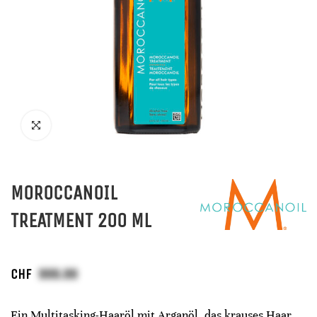
MOROCCANOIL
TREATMENT 200 ML
CHF
Ein Multitasking-Haaröl mit Arganöl, das krauses Haar