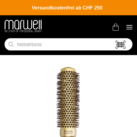
Versandkostenfrei ab CHF 250
Shop
Brands
Olivia Garden