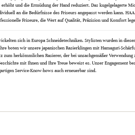
rhöht und die Ermüdung der Hand reduziert. Das kugelgelagerte Micr
ndividuell an die Bedürfnisse des Friseurs angepasst werden kann. 
fessionelle Friseure, die Wert auf Qualität, Präzision und Komfort leg
ickelten sich in Europa Schneidetechniken. Stylisten wurden in diese
hre boten wir unsere japanischen Rasierklingen mit Hamaguri-Schärfun
tz zum herkömmlichen Rasierer, der bei unsachgemäßer Verwendung zu
eschichte mit Ihnen und Ihre Treue beweist es. Unser Engagement bes
igartigen Service-Know-hows auch erneuerbar sind.