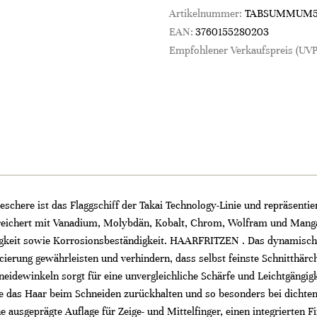
Artikelnummer:
TABSUMMUM5
EAN:
3760155280203
Empfohlener Verkaufspreis (UVP
here ist das Flaggschiff der Takai Technology-Linie und repräsentie
eichert mit Vanadium, Molybdän, Kobalt, Chrom, Wolfram und Mangan
igkeit sowie Korrosionsbeständigkeit. HAARFRITZEN . Das dynamische 
ancierung gewährleisten und verhindern, dass selbst feinste Schnitt
eidewinkeln sorgt für eine unvergleichliche Schärfe und Leichtgängigke
 die das Haar beim Schneiden zurückhalten und so besonders bei dicht
 ausgeprägte Auflage für Zeige- und Mittelfinger, einen integrierte