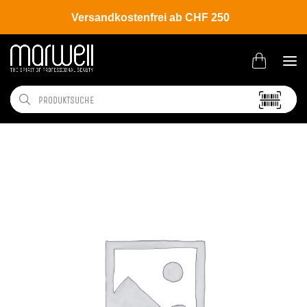
Versandkostenfrei ab CHF 250
Shop
Brands
Wella