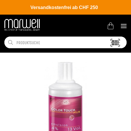
Versandkostenfrei ab CHF 250
Shop
Brands
Wella