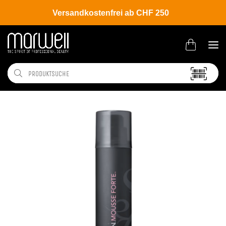
Versandkostenfrei ab CHF 250
Shop
Brands
Wella