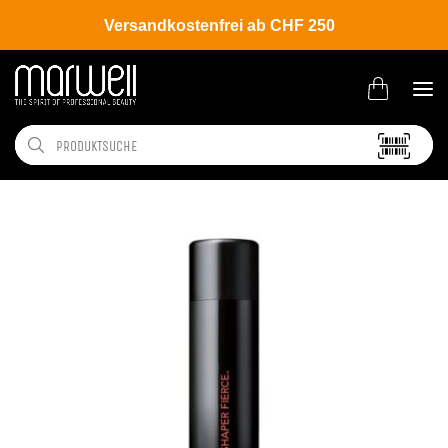
Versandkostenfrei ab CHF 250
Shop
Brands
Wella