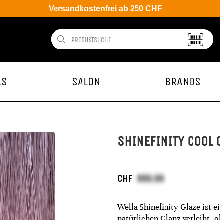
Versandkostenfrei ab 250 CHF
LS
SALON
BRANDS
SHINEFINITY COOL 
CHF
Wella Shinefinity Glaze ist
natürlichen Glanz verleiht, o