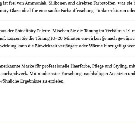
 ist frei von Ammoniak, Silikonen und direkten Farbstoffen, was sie 
nity Glaze ideal für eine sanfte Farbauffrischung, Tonkorrekturen ode
s der Shinefinity-Palette. Mischen Sie die Tönung im Verhältnis 1:1 m
f. Lassen Sie die Tönung 10–20 Minuten einwirken (je nach gewünschte
rbwirkung kann die Einwirkzeit verlängert oder Wärme hinzugefügt wer
 anerkannte Marke für professionelle Haarfarbe, Pflege und Styling, mi
riseurhandwerk. Mit modernster Forschung, nachhaltigen Ansätzen und
wöhnliche Ergebnisse zu erzielen.