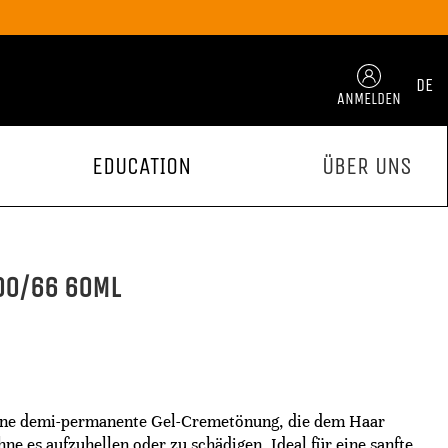
DE
ANMELDEN
EDUCATION
ÜBER UNS
00/66 60ML
 eine demi-permanente Gel-Cremetönung, die dem Haar
hne es aufzuhellen oder zu schädigen. Ideal für eine sanfte