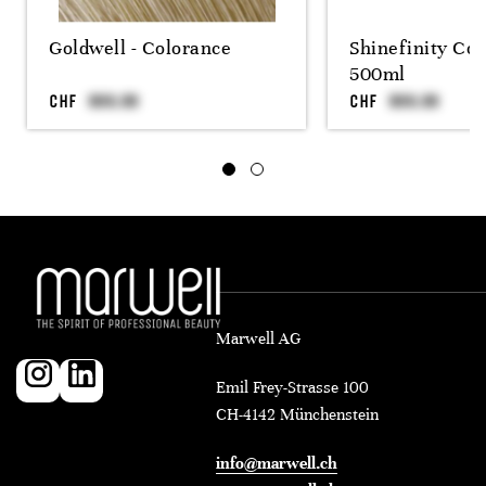
Goldwell - Colorance
Shinefinity Coo
500ml
CHF
CHF
Marwell AG
Emil Frey-Strasse 100
CH-4142 Münchenstein
info@marwell.ch