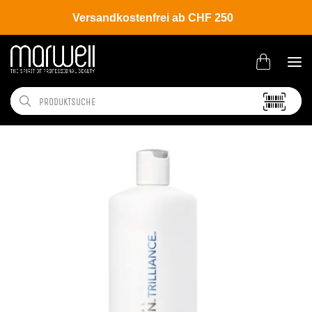
Versandkostenfrei ab CHF 250
Shop
Brands
Wella