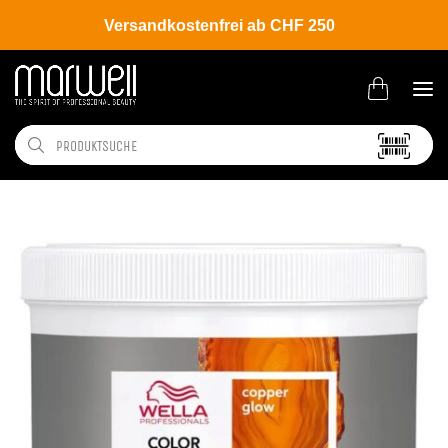
Versandkostenfrei ab CHF 250
Shop
Brands
Wella