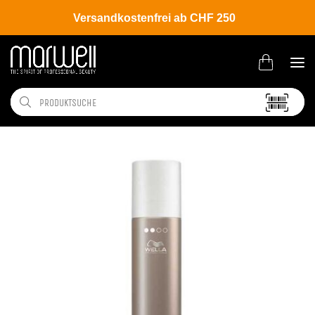
Versandkostenfrei ab CHF 250
Shop
Brands
Wella