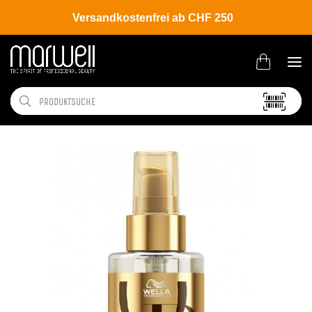
Versandkostenfrei ab CHF 250
Shop
Brands
Wella