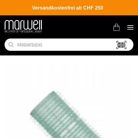
Versandkostenfrei ab CHF 250
Shop
Salon
Clipse | Nadeln