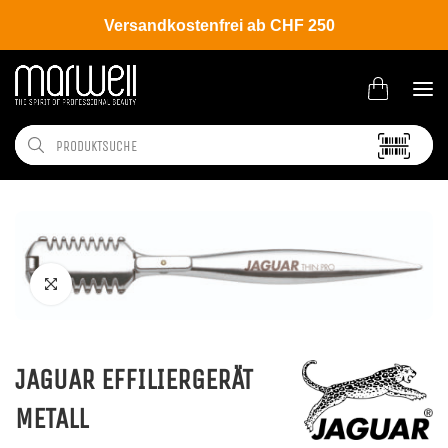
Versandkostenfrei ab CHF 250
Shop
Tools
Messer | Klingen
Messer
JAGUAR EFFILIERGERÄT
METALL