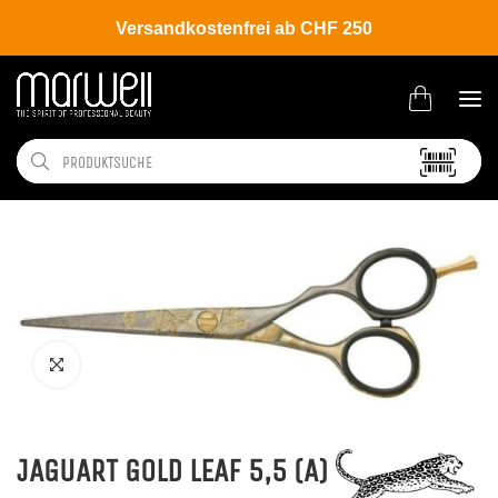
Versandkostenfrei ab CHF 250
Shop
Tools
Scheren
Haarschere
JAGUART GOLD LEAF 5,5 (A)