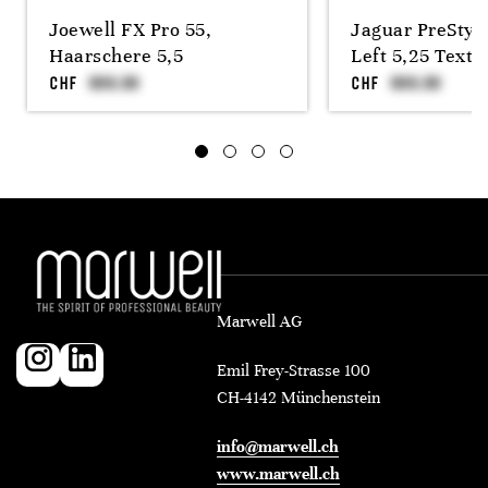
Joewell FX Pro 55,
Jaguar PreStyl
Haarschere 5,5
Left 5,25 Textu
CHF
CHF
Marwell AG
Emil Frey-Strasse 100
CH-4142 Münchenstein
info@marwell.ch
www.marwell.ch