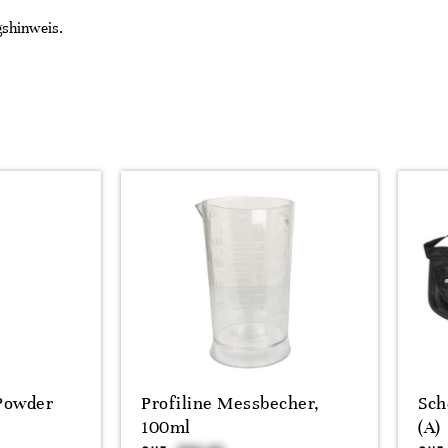
gshinweis.
Powder
Profiline Messbecher,
Sch
100ml
(A)