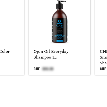
Color
Ojon Oil Everyday
CHI
Shampoo 1L
Smo
Sha
CHF
CHF