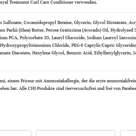
oyal Treatment Curl Care Conditioner verwenden.
 Sulfonate, Cocamidopropyl Betaine, Glycerin, Glycol Distearate, Ac
m Parkii (Shea) Butter, Persea Gratissima (Avocado) Oil, Hydrolyzed 
dium PCA, Polysorbate 20, Lauryl Glucoside, Sodium Lauroyl Sarcosina
ydroxypropyltrimonium Chloride, PEG-6 Caprylic/Capric Glycerides, 
mate Diacetate, Hexylene Glycol, Benzoic Acid, Ethylhexylglycerin, 
i, einem Friseur mit Ammoniakallergie, der die erste ammoniakfreie 
ieben hat. Alle CHI-Produkte sind tierversuchsfrei und frei von Parabe