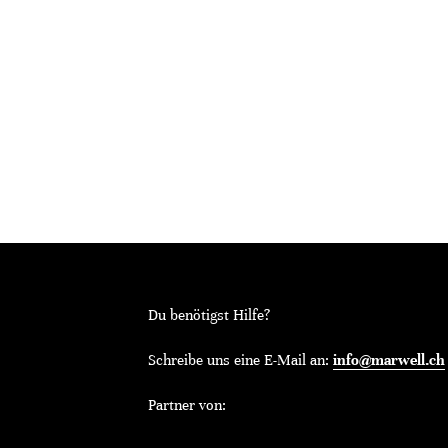
Du benötigst Hilfe?
Schreibe uns eine E-Mail an:
info@marwell.ch
Partner von: