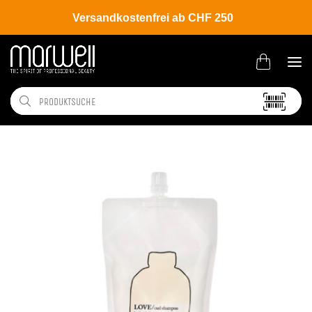
Versandkostenfrei ab CHF 250
Shop
Brands
Davines
Essential Haircare