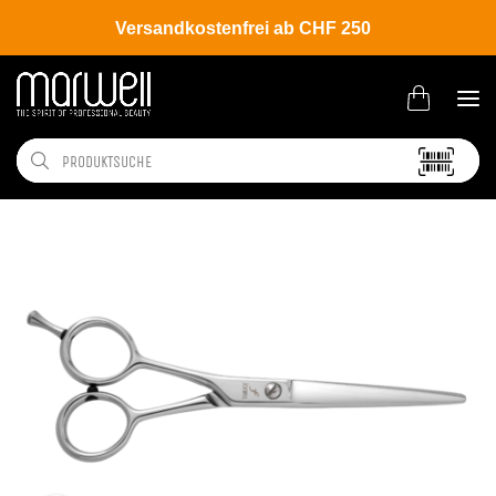
Versandkostenfrei ab CHF 250
Shop
Brands
Joewell