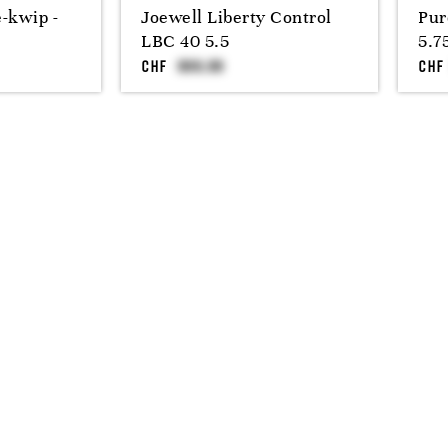
-kwip -
Joewell Liberty Control
Pur
LBC 40 5.5
5.7
CHF
CHF