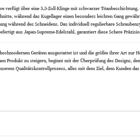
e verfügt über eine 5,5-Zoll-Klinge mit schwarzer Titanbeschichtung, d
hnitte, während das Kugellager einen besonders leichten Gang gewährle
ng während des Schneidens. Das individuell regulierbare Schraubensy
ertigt aus Japan-Supreme-Edelstahl, garantiert diese Schere Präzisio
t hochmodernen Geräten ausgestattet ist und die größte ihrer Art zur H
en Produkt zu steigern, beginnt mit der Überprüfung des Designs, d
 unserem Qualitätskontrollprozess, alles mit dem Ziel, dem Kunden das